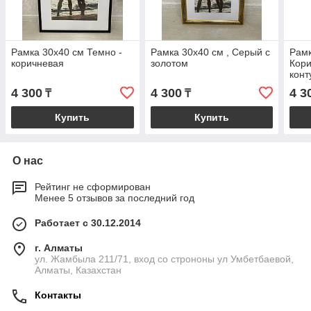
Рамка 30х40 см Темно -
Рамка 30х40 см , Серый с
Рамк
коричневая
золотом
Кор
конт
4 300
4 300
4 3
₸
₸
Купить
Купить
О нас
Рейтинг не сформирован
Менее 5 отзывов за последний год
Работает с 30.12.2014
г. Алматы
ул. Жамбыла 211/71, вход со строноны ул Умбетбаевой,
Алматы, Казахстан
Контакты