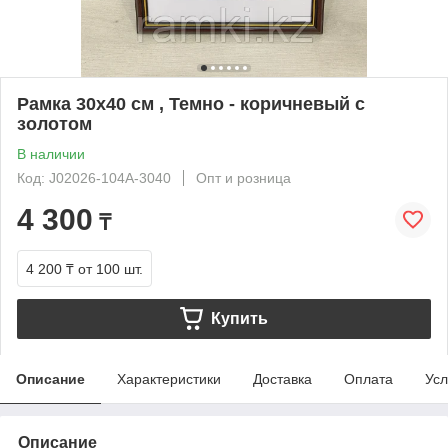
Рамка 30х40 см , Темно - коричневый с
золотом
В наличии
Код: J02026-104А-3040
Опт и розница
4 300
₸
4 200 ₸
от 100 шт.
Купить
Описание
Характеристики
Доставка
Оплата
Усл
Описание