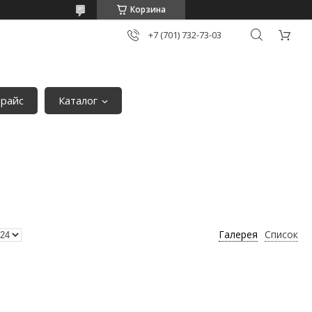
Корзина
+7 (701) 732-73-03
райс
Каталог
Галерея
Список