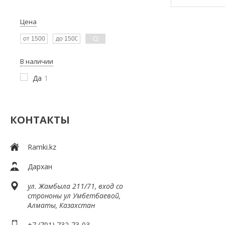
Цена
В наличии
Да
1
КОНТАКТЫ
Ramki.kz
Дархан
ул. Жамбыла 211/71, вход со
строноны ул Умбетбаевой,
Алматы, Казахстан
+7 (701) 732-73-03