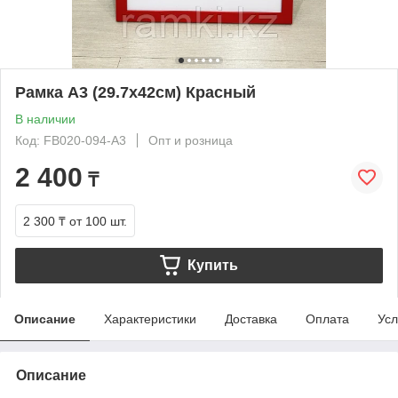
Рамка А3 (29.7х42см) Красный
В наличии
Код: FB020-094-A3
Опт и розница
2 400
₸
2 300 ₸
от 100 шт.
Купить
Описание
Характеристики
Доставка
Оплата
Усл
Описание