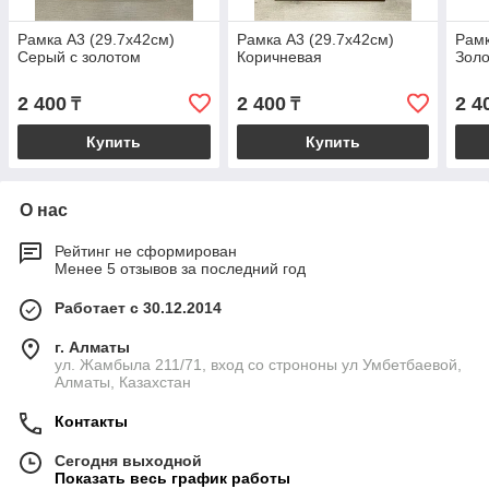
Рамка А3 (29.7х42см)
Рамка А3 (29.7х42см)
Рамк
Серый с золотом
Коричневая
Золо
2 400
2 400
2 4
₸
₸
Купить
Купить
О нас
Рейтинг не сформирован
Менее 5 отзывов за последний год
Работает с 30.12.2014
г. Алматы
ул. Жамбыла 211/71, вход со строноны ул Умбетбаевой,
Алматы, Казахстан
Контакты
Сегодня выходной
Показать весь график работы