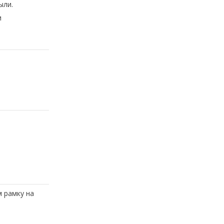
ыли.
и
 рамку на