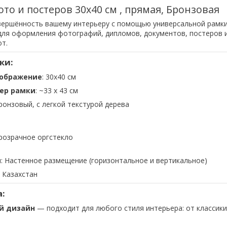
ото и постеров 30х40 см , прямая, Бронзовая
вершённость вашему интерьеру с помощью универсальной рамки
ля оформления фотографий, дипломов, документов, постеров 
т.
ки:
зображение
: 30х40 см
ер рамки
: ~33 x 43 см
Бронзовый, с легкой текстурой дерева
прозрачное оргстекло
я
: Настенное размещение (горизонтальное и вертикальное)
: Казахстан
:
й дизайн
— подходит для любого стиля интерьера: от классики