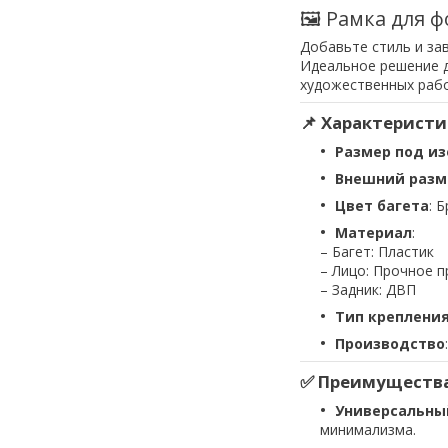
🖼 Рамка для ф
Добавьте стиль и за
Идеальное решение д
художественных рабо
📌 Характеристи
Размер под и
Внешний разм
Цвет багета
: 
Материал
:
– Багет: Пластик
– Лицо: Прочное 
– Задник: ДВП
Тип креплени
Производство
✅ Преимущества
Универсальны
минимализма.