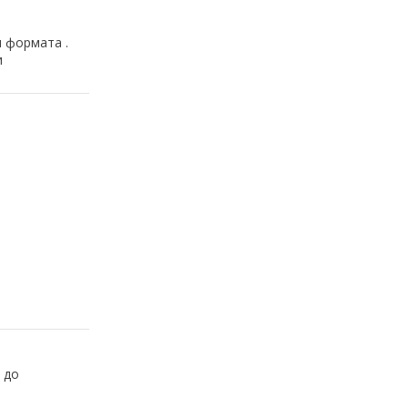
 формата .
и
 до