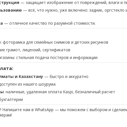
струкция
— защищает изображение от повреждений, влаги и п
льзованию
— всё, что нужно, уже включено: задник, оргстекло 
на
— отличное качество по разумной стоимости.
: фоторамка для семейных снимков и детских рисунков
ие грамот, лицензий, сертификатов
агазины: стильная подача постеров и информации
плата:
лматы и Казахстану
— быстро и аккуратно
оступен из нашего шоурума
ты
: наличные, удаленная оплата Kaspi, безналичный расчет
бухгалтерии
? Напишите нам в WhatsApp — мы поможем с выбором и сделаем
мерам!