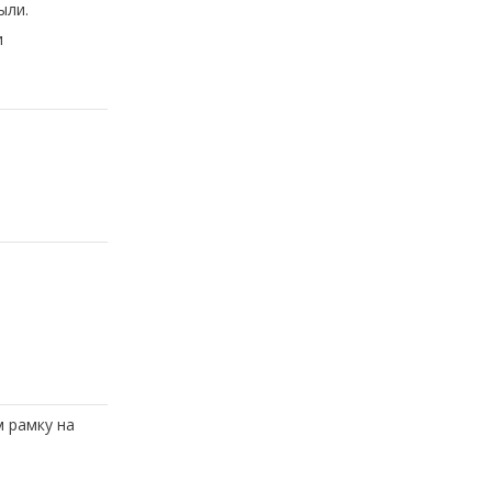
ыли.
и
 рамку на