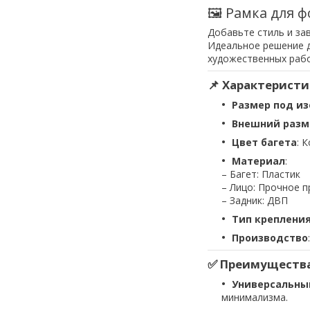
🖼 Рамка для ф
Добавьте стиль и за
Идеальное решение д
художественных рабо
📌 Характеристи
Размер под и
Внешний разм
Цвет багета
: 
Материал
:
– Багет: Пластик
– Лицо: Прочное 
– Задник: ДВП
Тип креплени
Производство
✅ Преимущества
Универсальны
минимализма.