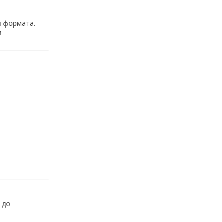
и формата.
и
 до