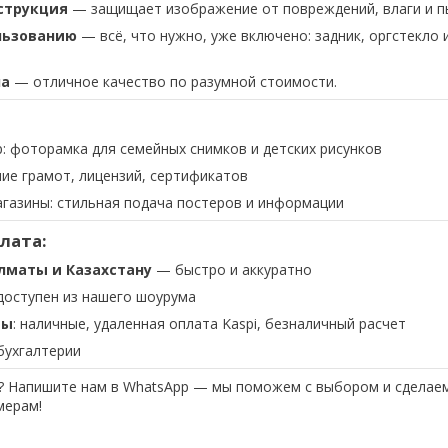
струкция
— защищает изображение от повреждений, влаги и п
льзованию
— всё, что нужно, уже включено: задник, оргстекло 
на
— отличное качество по разумной стоимости.
: фоторамка для семейных снимков и детских рисунков
ие грамот, лицензий, сертификатов
агазины: стильная подача постеров и информации
плата:
лматы и Казахстану
— быстро и аккуратно
оступен из нашего шоурума
ты
: наличные, удаленная оплата Kaspi, безналичный расчет
бухгалтерии
? Напишите нам в WhatsApp — мы поможем с выбором и сделаем
мерам!