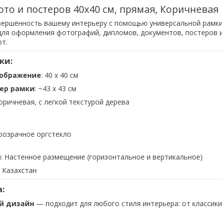
ото и постеров 40х40 см, прямая, Коричневая
вершённость вашему интерьеру с помощью универсальной рамк
ля оформления фотографий, дипломов, документов, постеров 
т.
ки:
зображение
: 40 х 40 см
ер рамки
: ~43 x 43 см
Коричневая, с легкой текстурой дерева
прозрачное оргстекло
я
: Настенное размещение (горизонтальное и вертикальное)
: Казахстан
:
й дизайн
— подходит для любого стиля интерьера: от классики