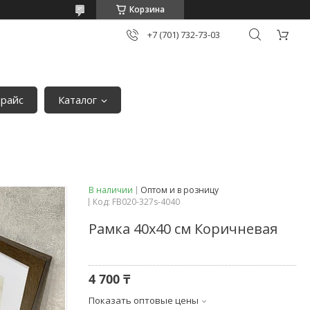
Корзина
+7 (701) 732-73-03
райс
Каталог
В наличии
Оптом и в розницу
Код:
FB020-327s-4040
Рамка 40х40 см Коричневая
4 700 ₸
Показать оптовые цены