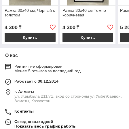
Рамка 30х40 см, Черный с
Рамка 30х40 см Темно -
Рамк
золотом
коричневая
4 300
4 300
5 2
₸
₸
Купить
Купить
О нас
Рейтинг не сформирован
Менее 5 отзывов за последний год
Работает с 30.12.2014
г. Алматы
ул. Жамбыла 211/71, вход со строноны ул Умбетбаевой,
Алматы, Казахстан
Контакты
Сегодня выходной
Показать весь график работы