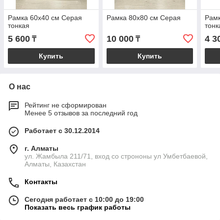
Рамка 60х40 см Серая
Рамка 80х80 см Серая
Рамк
тонкая
тонк
5 600
10 000
4 3
₸
₸
Купить
Купить
О нас
Рейтинг не сформирован
Менее 5 отзывов за последний год
Работает с 30.12.2014
г. Алматы
ул. Жамбыла 211/71, вход со строноны ул Умбетбаевой,
Алматы, Казахстан
Контакты
Сегодня работает с 10:00 до 19:00
Показать весь график работы