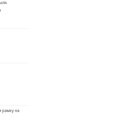
ыли.
и
 рамку на