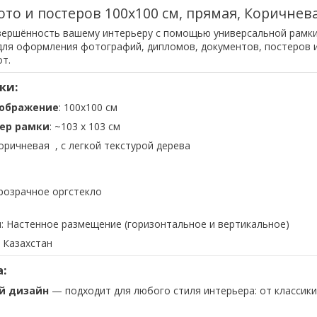
ото и постеров 100х100 см, прямая, Коричнев
вершённость вашему интерьеру с помощью универсальной рамк
ля оформления фотографий, дипломов, документов, постеров 
т.
ки:
зображение
: 100х100 см
ер рамки
: ~103 x 103 см
Коричневая , с легкой текстурой дерева
прозрачное оргстекло
я
: Настенное размещение (горизонтальное и вертикальное)
: Казахстан
:
й дизайн
— подходит для любого стиля интерьера: от классики