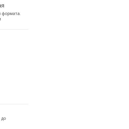
ая
и формата.
и
 до