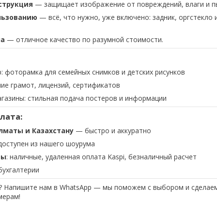
струкция
— защищает изображение от повреждений, влаги и п
льзованию
— всё, что нужно, уже включено: задник, оргстекло 
на
— отличное качество по разумной стоимости.
: фоторамка для семейных снимков и детских рисунков
ие грамот, лицензий, сертификатов
агазины: стильная подача постеров и информации
плата:
лматы и Казахстану
— быстро и аккуратно
оступен из нашего шоурума
ты
: наличные, удаленная оплата Kaspi, безналичный расчет
бухгалтерии
? Напишите нам в WhatsApp — мы поможем с выбором и сделаем
мерам!