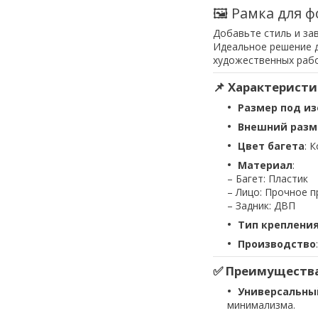
🖼 Рамка для ф
Добавьте стиль и за
Идеальное решение д
художественных рабо
📌 Характеристи
Размер под и
Внешний разм
Цвет багета
: 
Материал
:
– Багет: Пластик
– Лицо: Прочное 
– Задник: ДВП
Тип креплени
Производство
✅ Преимущества
Универсальны
минимализма.