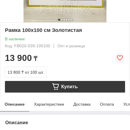
Рамка 100х100 см Золотистая
В наличии
Код: FB020-039-100100
Опт и розница
13 900
₸
13 800 ₸
от 100 шт.
Купить
Описание
Характеристики
Доставка
Оплата
Усл
Описание