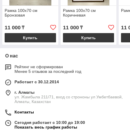
Рамка 100х70 см
Рамка 100х70 см
Рам
Бронзовая
Коричневая
11 000
11 000
11 
₸
₸
Купить
Купить
О нас
Рейтинг не сформирован
Менее 5 отзывов за последний год
Работает с 30.12.2014
г. Алматы
ул. Жамбыла 211/71, вход со строноны ул Умбетбаевой,
Алматы, Казахстан
Контакты
Сегодня работает с 10:00 до 19:00
Показать весь график работы