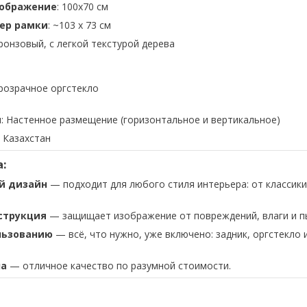
зображение
: 100х70 см
ер рамки
: ~103 x 73 см
Бронзовый, с легкой текстурой дерева
прозрачное оргстекло
я
: Настенное размещение (горизонтальное и вертикальное)
: Казахстан
:
й дизайн
— подходит для любого стиля интерьера: от классики
струкция
— защищает изображение от повреждений, влаги и п
льзованию
— всё, что нужно, уже включено: задник, оргстекло 
на
— отличное качество по разумной стоимости.