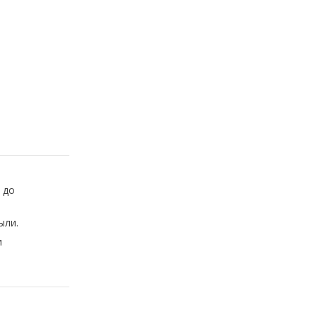
 до
ыли.
и