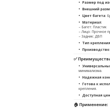
Размер под и
Внешний разм
Цвет багета
: 
Материал
:
– Багет: Пластик
– Лицо: Прочное 
– Задник: ДВП
Тип креплени
Производство
✅ Преимущества
Универсальны
минимализма.
Надежная кон
Готова к испо
крепления.
Доступная це
🏠 Применение: