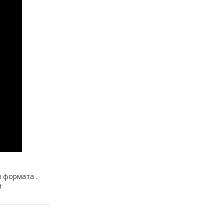
 формата .
и