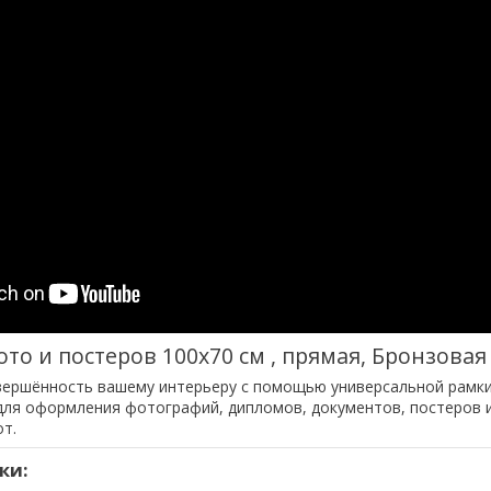
ото и постеров 100х70 см , прямая, Бронзовая
вершённость вашему интерьеру с помощью универсальной рамки
ля оформления фотографий, дипломов, документов, постеров 
т.
ки: