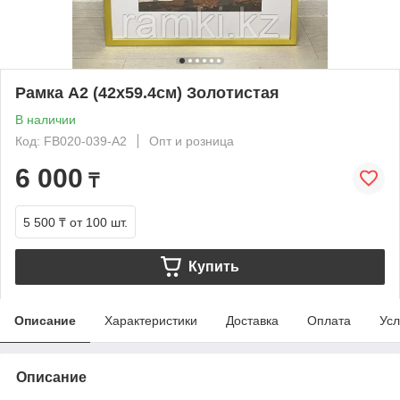
Рамка А2 (42х59.4см) Золотистая
В наличии
Код: FB020-039-A2
Опт и розница
6 000
₸
5 500 ₸
от 100 шт.
Купить
Описание
Характеристики
Доставка
Оплата
Усл
Описание