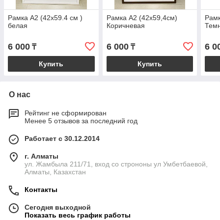
Рамка А2 (42x59.4 см )
Рамка А2 (42х59,4см)
Рамк
белая
Коричневая
Темн
6 000
6 000
6 0
₸
₸
Купить
Купить
О нас
Рейтинг не сформирован
Менее 5 отзывов за последний год
Работает с 30.12.2014
г. Алматы
ул. Жамбыла 211/71, вход со строноны ул Умбетбаевой,
Алматы, Казахстан
Контакты
Сегодня выходной
Показать весь график работы