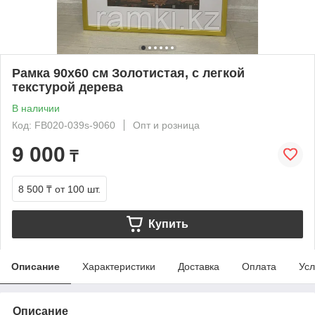
Рамка 90х60 см Золотистая, с легкой
текстурой дерева
В наличии
Код: FB020-039s-9060
Опт и розница
9 000
₸
8 500 ₸
от 100 шт.
Купить
Описание
Характеристики
Доставка
Оплата
Усл
Описание