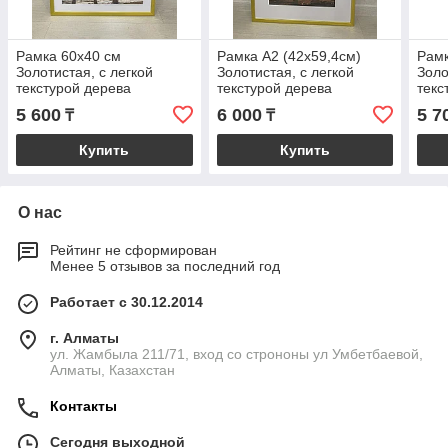
Рамка 60х40 см
Рамка А2 (42х59,4см)
Рамк
Золотистая, с легкой
Золотистая, с легкой
Золо
текстурой дерева
текстурой дерева
текс
5 600
6 000
5 7
₸
₸
Купить
Купить
О нас
Рейтинг не сформирован
Менее 5 отзывов за последний год
Работает с 30.12.2014
г. Алматы
ул. Жамбыла 211/71, вход со строноны ул Умбетбаевой,
Алматы, Казахстан
Контакты
Сегодня выходной