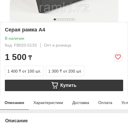
Серая рамка А4
В наличии
Код: FB020-513S
Опт и розница
1 500
₸
1 400 ₸
от 100 шт.
1 300 ₸
от 200 шт.
Купить
Описание
Характеристики
Доставка
Оплата
Усл
Описание