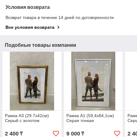
Условия возврата
Возврат товара в течение 14 дней по договоренности
Все условия возврата
Подобные товары компании
Рамка А3 (29.7х42см)
Рамка А1 (59,4х84,1см)
Рамк
Серый с золотом
Серая тонкая
Сер
2 400
9 000
2 4
₸
₸