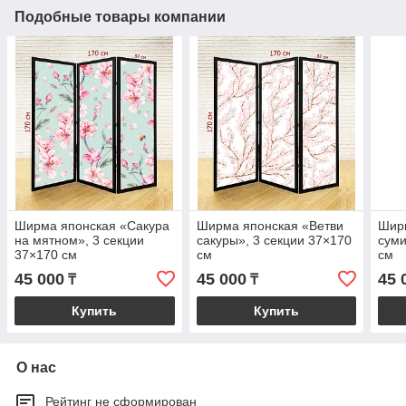
Подобные товары компании
Ширма японская «Сакура
Ширма японская «Ветви
Шир
на мятном», 3 секции
сакуры», 3 секции 37×170
суми
37×170 см
см
см
45 000
45 000
45 
₸
₸
Купить
Купить
О нас
Рейтинг не сформирован