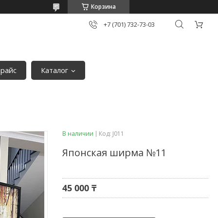
Корзина
+7 (701) 732-73-03
райс
Каталог
В наличии
Код:
J011
Японская ширма №11
45 000 ₸