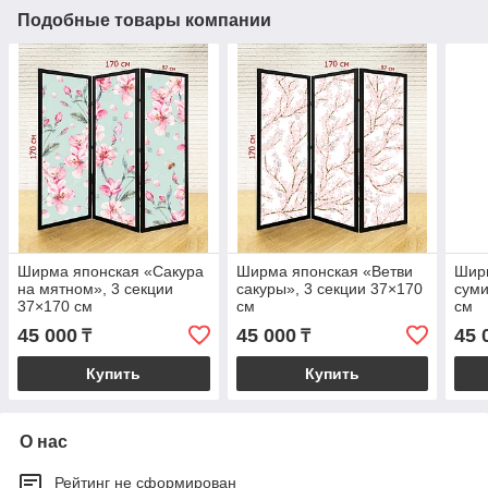
Подобные товары компании
Ширма японская «Сакура
Ширма японская «Ветви
Шир
на мятном», 3 секции
сакуры», 3 секции 37×170
суми
37×170 см
см
см
45 000
45 000
45 
₸
₸
Купить
Купить
О нас
Рейтинг не сформирован