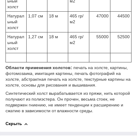
ьный
м2
холст
Натурал
1,07 см
18 м
465 гр/
47000
44500
ьный
м2
холст
Натурал
1,27 см
18 м
465 гр/
55000
52500
ьный
м2
холст
Области применения холстов:
печать на холсте, картины,
фотомозаика, имитация картины, печать фотографий на
холсте, абстрактная печать на холсте, текстурные картины на
холсте, основы для рисования и вышивания.
Синтетический холст вырабатывается из пряжи, нить которой
получают из полиэстера. Он прочен, весьма стоек, не
подвержен гниению, не имеет тенденции к расширению и
сжатию в зависимости от влажности среды.
Скрыть