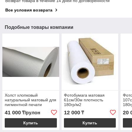
Возврат товара в течение 14 дней по договоренности
Все условия возврата
Подобные товары компании
Холст хлопковый
Фотобумага матовая
Фото
натуральный матовый для
61см/30м плотность
107с
пигментной печати
180гр/м2
180г
0,91×30 м, 380 г/м²
41 000
12 000
20 
₸/рулон
₸
Купить
Купить