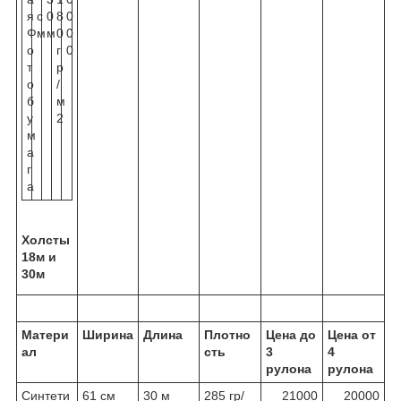
я
с
0
8
0
Ф
м
м
0
0
о
г
0
т
р
о
/
б
м
у
2
м
а
г
а
Холсты
18м и
30м
Матери
Ширина
Длина
Плотно
Цена до
Цена от
ал
сть
3
4
рулона
рулона
Синтети
61 см
30 м
285 гр/
21000
20000