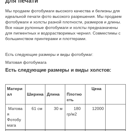
для печати
Мы продаем фотобумаги высокого качества и белизны для
идеальной печати фото высокого разрешения. Мы продаем
фотобумаги и холсты разной плотности, размеров и длины.
Все наши рулонные фотобумаги и холсты предназначены
для пигментных и водорастворимых чернил. Совместимы с
большинством принтерами и плоттерами.
Есть следующие размеры и виды фотобумаг:
Матовая фотобумага
Есть следующие размеры и виды холстов:
Матери
Цена
ал
Ширина
Длина
Плотно
сть
Матова
61 см
30 м
180
12000
я
гр/м2
Фотобу
мага