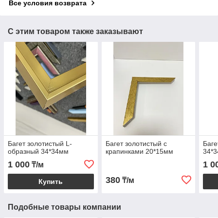
Все условия возврата
С этим товаром также заказывают
Багет золотистый L-
Багет золотистый с
Баге
образный 34*34мм
крапинками 20*15мм
34*
1 000
1 0
₸/м
380
₸/м
Купить
Подобные товары компании