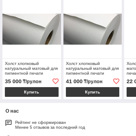
Холст хлопковый
Холст хлопковый
Холс
натуральный матовый для
натуральный матовый для
мато
пигментной печати
пигментной печати
печа
1,27×18 м, 465 г/м²
0,91×30 м, 380 г/м²
35 000
41 000
22 
₸/рулон
₸/рулон
Купить
Купить
О нас
Рейтинг не сформирован
Менее 5 отзывов за последний год