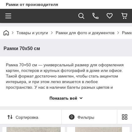
Рамки от производителя
Товары и услуги
Рамки для фото и документов
Рамк
Рамки 70х50 см
Рамка 70×50 см — универсальный размер для оформления
картин, постеров и крупных фотографий в доме или офисе.
Такой формат достаточно заметен, чтобы стать акцентом
интерьера, и при этом легко впишется в любое
пространство. У нас в наличии багеты разных цветов и
фактур — от классического дерева до благородных золота и
Показать всё
серебра, — поэтому можно подобрать вариант под любой
стиль. Прочная конструкция и качественное защитное стекло
обеспечат долговечность изображения. Закажите рамку
70×50 см в Ramki.kz — стиль, качество и доставка по
Сортировка
0
Фильтры
Алматы.